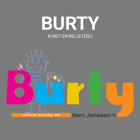
Ga
naar
BURTY
de
inhoud
KUNST EN INLIJSTERIJ