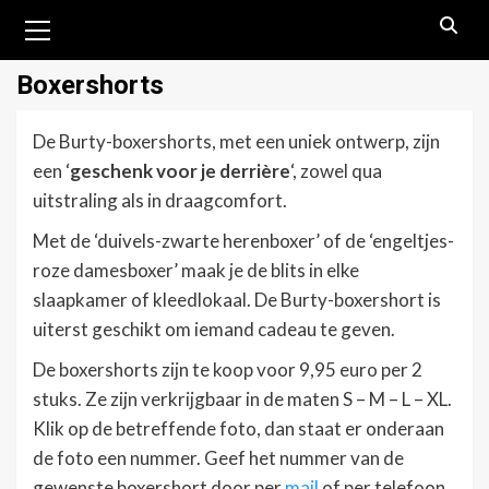
Primair
menu
Boxershorts
De Burty-boxershorts, met een uniek ontwerp, zijn
een ‘
geschenk voor je derrière
‘, zowel qua
uitstraling als in draagcomfort.
Met de ‘duivels-zwarte herenboxer’ of de ‘engeltjes-
roze damesboxer’ maak je de blits in elke
slaapkamer of kleedlokaal. De Burty-boxershort is
uiterst geschikt om iemand cadeau te geven.
De boxershorts zijn te koop voor 9,95 euro per 2
stuks. Ze zijn verkrijgbaar in de maten S – M – L – XL.
Klik op de betreffende foto, dan staat er onderaan
de foto een nummer. Geef het nummer van de
gewenste boxershort door per
mail
of per telefoon,