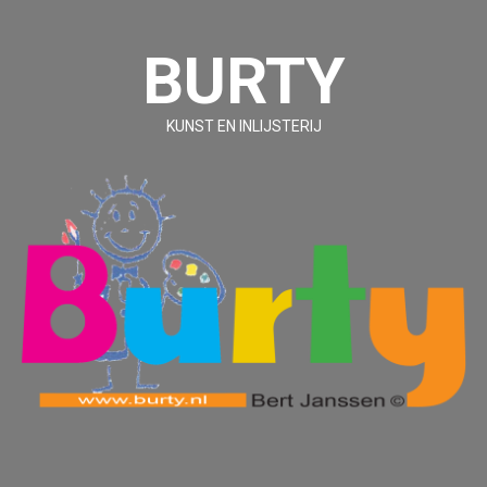
Ga
naar
BURTY
de
inhoud
KUNST EN INLIJSTERIJ