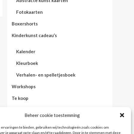
Abstracte kunst kaarten
Fotokaarten
Boxershorts
Kinderkunst cadeau’s
Kalender
Kleurboek
Verhalen- en spelletjesboek
Workshops
Te koop
Reviews
Beheer cookie toestemming
Contact
ervaringen te bieden, gebruiken wij technologieën zoals cookies om
ver je apparaat op te slaan en/of te raadplegen. Door in te stemmen met deze
Privacybeleid