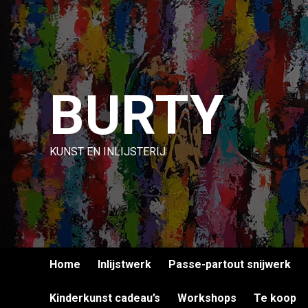
Ga
naar
de
inhoud
BURTY
KUNST EN INLIJSTERIJ
Home
Inlijstwerk
Passe-partout snijwerk
Kinderkunst cadeau’s
Workshops
Te koop